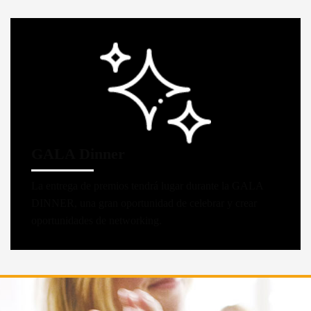
GALA Dinner
La entrega de premios tendrá lugar durante la GALA
DINNER, una gran oportunidad de celebrar y crear
oportunidades de networking.